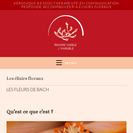
Skip
VÉRONIQUE BESSON THERAPEUTE EN COMMUNICATION
PROFONDE ACCOMPAGNÉE® & ÉLIXIRS FLORAUX
to
content
MENU
Les élixirs floraux
LES FLEURS DE BACH
Qu’est ce que c’est ?